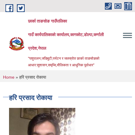
Skip to main content
छार्का ताङसोङ गाउँपालिका
गाउँ कार्यपालिकाको कार्यालय,कागकोट,डोल्पा,कर्णाली
प्रदेश,नेपाल
"पशुपालन,जडिबुटी,पर्यटन र जलस्रोत छार्का ताङसोङको
आधार:सुशासन,समृध्दि,मौलिकता र आधुनिक पूर्वाधार''
You are here
Home
» हरि प्रसाद रोकाया
हरि प्रसाद रोकाया