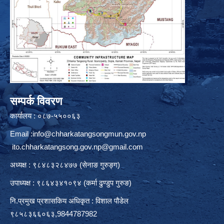
सम्पर्क विवरण
कार्यालय : ०८७-५५००६३
Email :
info@chharkatangsongmun.gov.np
ito.chharkatangsong.gov.np@gmail.com
अध्यक्ष : ९८४८३२८४७७ (सेनाङ गुरुङ्ग)
उपाध्यक्ष : ९८६४३४१०९४ (कर्मा ढुण्डुप गुरुङ)
नि.प्रमुख प्रशासकिय अधिकृत : विशाल पौडेल
९८५८३६६०६३,9844787982