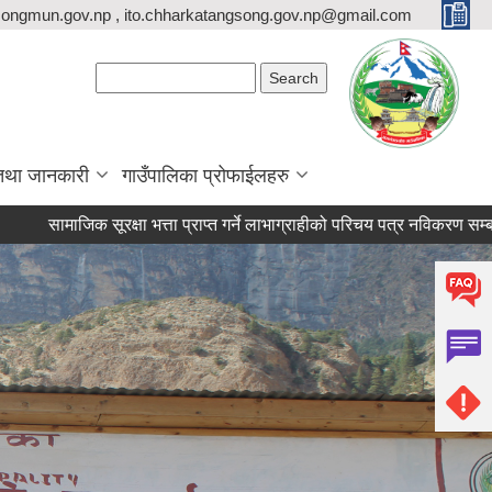
ongmun.gov.np , ito.chharkatangsong.gov.np@gmail.com
Search form
Search
तथा जानकारी
गाउँपालिका प्रोफाईलहरु
जिक सूरक्षा भत्ता प्राप्त गर्ने लाभाग्राहीको परिचय पत्र नविकरण सम्बन्धी सुचना