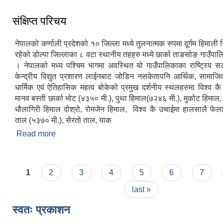
संक्षिप्त परिचय
नेपालको कर्णाली प्रदेशको १० जिल्ला मध्ये तुलनात्मक रुपमा दूर्गम हिमाली 
रहेको डोल्पा जिल्लाका ८ वटा स्थानीय तहहरु मध्ये छार्का ताङसोङ गाउँपा
। नेपालको मध्य पश्चिम भागमा अवस्थित यो गाउँपालिकाका राष्ट्रिय
केन्द्रीय विद्युत प्रशारण लाईनबाट जोडिन नसकेतापनि आर्थिक, सामाजिक,
धार्मिक एवं ऐतिहासिक महत्व बोकेको प्रमुख दर्शनीय स्थलहरुमा विश्व क
मानव बस्ती छार्का भोट (४३५० मी.), पुथा हिमाल(७२४६ मी.), मुकोट हिमाल
धौलागिरी हिमाल दोश्रो, रोमजेन हिमाल, विश्व कै उचाईमा हालसालै फेला
ताल (५३७० मी.), सेरतो ताल, याक
Read more
about संक्षिप्त परिचय
Pages
1
2
3
4
5
6
7
last »
स्वतः प्रकाशन