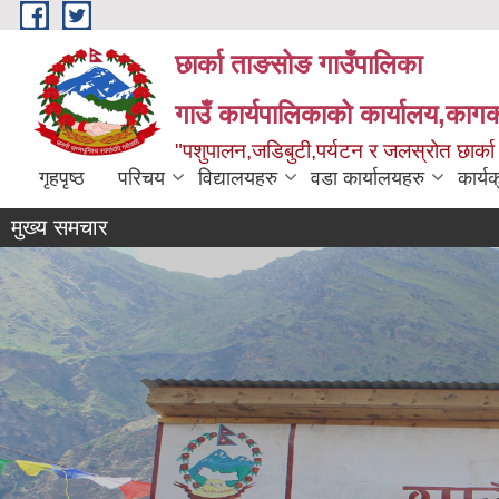
Skip to main content
छार्का ताङसोङ गाउँपालिका
गाउँ कार्यपालिकाको कार्यालय,कागक
"पशुपालन,जडिबुटी,पर्यटन र जलस्रोत छार्क
गृहपृष्ठ
परिचय
विद्यालयहरु
वडा कार्यालयहरु
कार्य
मुख्य समचार