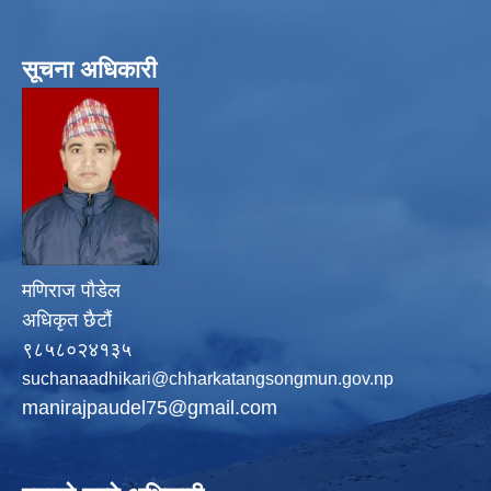
सूचना अधिकारी
मणिराज पौडेल
अधिकृत छैटौं
९८५८०२४१३५
suchanaadhikari@chharkatangsongmun.gov.np
manirajpaudel75@gmail.com