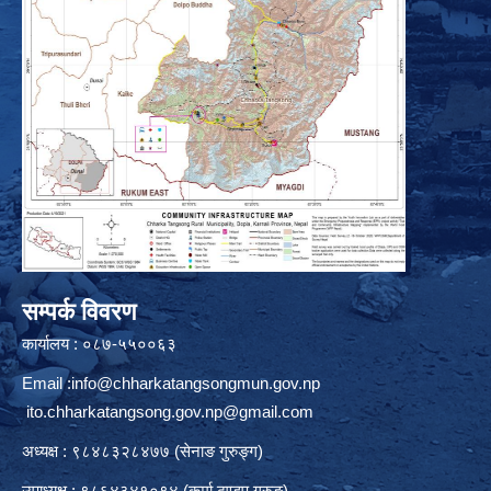
सम्पर्क विवरण
कार्यालय : ०८७-५५००६३
Email :
info@chharkatangsongmun.gov.np
ito.chharkatangsong.gov.np@gmail.com
अध्यक्ष : ९८४८३२८४७७ (सेनाङ गुरुङ्ग)
उपाध्यक्ष : ९८६४३४१०९४ (कर्मा ढुण्डुप गुरुङ)