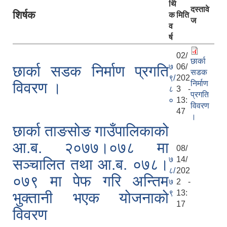
र्थि
दस्तावे
शिर्षक
क
मिति
ज
व
र्ष
02/
छार्का
७
06/
छार्का सडक निर्माण प्रगति
सडक
९/
202
निर्माण
विवरण ।
८
3 -
प्रगति
०
13:
विवरण
47
।
छार्का ताङसोङ गाउँपालिकाको
आ.ब. २०७७।०७८ मा
08/
७
14/
सञ्चालित तथा आ.ब. ०७८।
८/
202
०७९ मा पेफ गरि अन्तिम
७
2 -
९
13:
भुक्तानी भएक योजनाको
17
विवरण