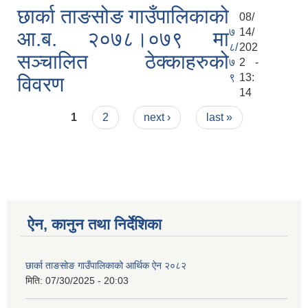
छार्का ताङसोङ गाउँपालिकाको
08/
७
14/
आ.ब. २०७८।०७९ मा
८/
202
सञ्चालित ठेक्काहरुको
७
2 -
९
13:
विवरण
14
Pages
1
2
next ›
last »
ऐन, कानुन तथा निर्देशिका
छार्का ताङसोङ गाउँपालिकाको आर्थिक ऐन २०८२
मिति:
07/30/2025 - 20:03