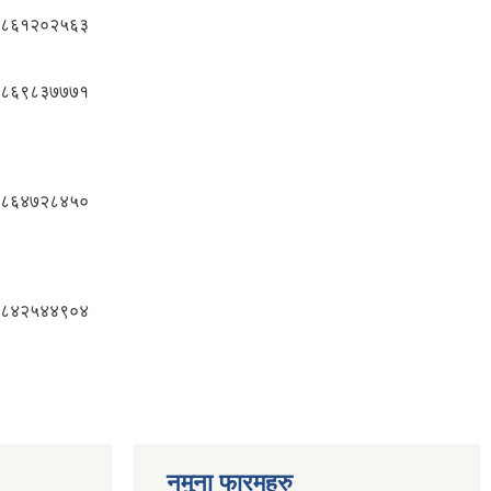
८६१२०२५६३
८६९८३७७७१
८६४७२८४५०
८४२५४४९०४
नमुना फारमहरु