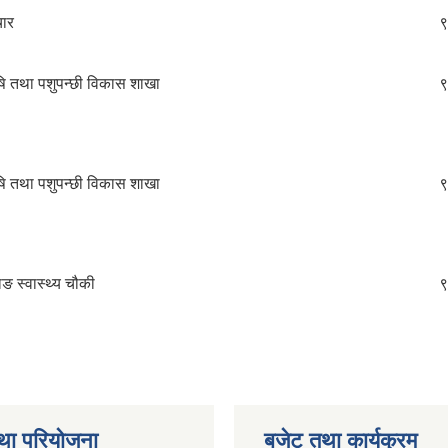
चार
९
षि तथा पशुपन्छी विकास शाखा
९
षि तथा पशुपन्छी विकास शाखा
९
ाङ स्वास्थ्य चौकी
९
था परियोजना
बजेट तथा कार्यक्रम