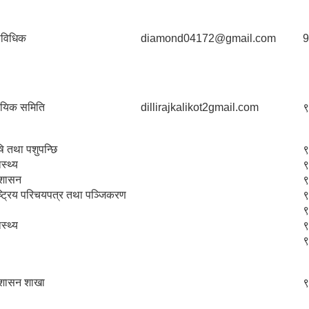
राविधिक
diamond04172@gmail.com
9
यायिक समिति
dillirajkalikot2gmail.com
९
ि तथा पशुपन्छि
९
ास्थ्य
९
रशासन
९
ष्ट्रिय परिचयपत्र तथा पञ्‍जिकरण
९
९
ास्थ्य
९
९
रशासन शाखा
९