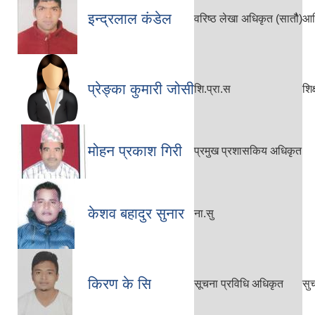
इन्द्रलाल कंडेल
वरिष्ठ लेखा अधिकृत (सातौै)
आर
प्रेङ्का कुमारी जोसी
शि.प्रा.स
शि
मोहन प्रकाश गिरी
प्रमुख प्रशासकिय अधिकृत
केशव बहादुर सुनार
ना.सु
किरण के सि
सूचना प्रविधि अधिकृत
सु