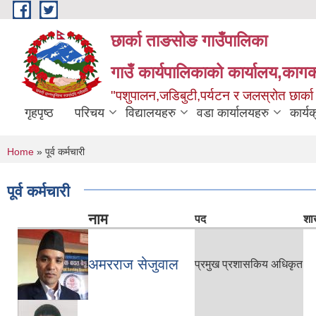
Skip to main content
छार्का ताङसोङ गाउँपालिका
गाउँ कार्यपालिकाको कार्यालय,कागक
"पशुपालन,जडिबुटी,पर्यटन र जलस्रोत छार्क
गृहपृष्ठ
परिचय
विद्यालयहरु
वडा कार्यालयहरु
कार्य
You are here
Home
» पूर्व कर्मचारी
पूर्व कर्मचारी
नाम
पद
शा
अमरराज सेजुवाल
प्रमुख प्रशासकिय अधिकृत