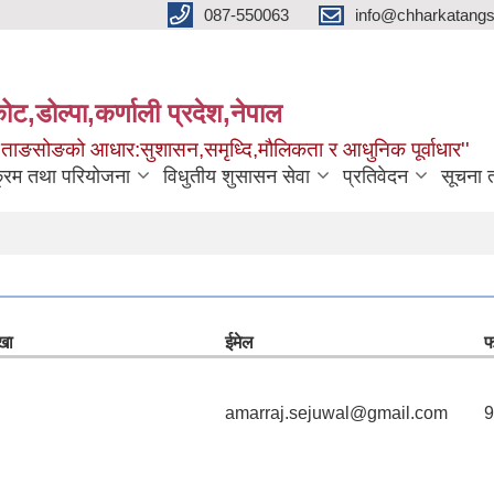
087-550063
info@chharkatangs
ोट,डोल्पा,कर्णाली प्रदेश,नेपाल
ा ताङसोङको आधार:सुशासन,समृध्दि,मौलिकता र आधुनिक पूर्वाधार''
क्रम तथा परियोजना
विधुतीय शुसासन सेवा
प्रतिवेदन
सूचना 
खा
ईमेल
फ
amarraj.sejuwal@gmail.com
9