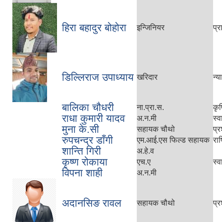
हिरा बहादुर बोहोरा
इन्जिनियर
प्
डिल्लिराज उपाध्याय
खरिदार
न्
बालिका चौधरी
ना.प्रा.स.
कृष
राधा कुमारी यादव
अ.न.मी
स्व
मुना के.सी
सहायक चौथो
प्
रुपचन्द्र डाँगी
एम.आई.एस फिल्ड सहायक
रा
शान्ति गिरी
अ.हे.व
कृष्ण रोकाया
एच.ए
स्व
विपना शाही
अ.न.मी
अदानसिङ रावल
सहायक चौथो
प्