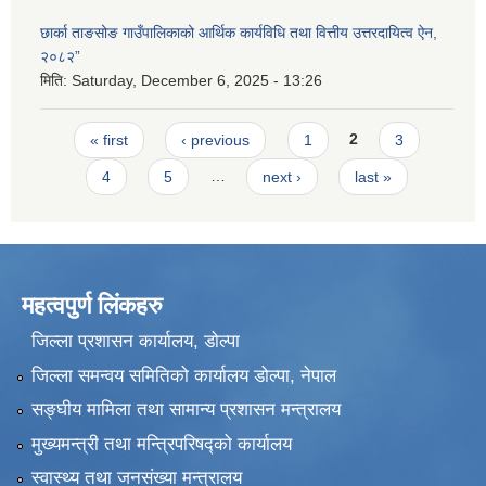
छार्का ताङसोङ गाउँपालिकाको आर्थिक कार्यविधि तथा वित्तीय उत्तरदायित्व ऐन,
२०८२”
मिति:
Saturday, December 6, 2025 - 13:26
Pages
« first
‹ previous
1
2
3
4
5
…
next ›
last »
महत्वपुर्ण लिंकहरु
जिल्ला प्रशासन कार्यालय, डोल्पा
जिल्ला समन्वय समितिको कार्यालय डोल्पा, नेपाल
सङ्‍घीय मामिला तथा सामान्य प्रशासन मन्त्रालय
मुख्यमन्त्री तथा मन्त्रिपरिषद्को कार्यालय
स्वास्थ्य तथा जनसंख्या मन्त्रालय