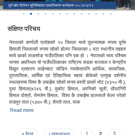
पूर्ण खोप दिगोपन सुनिश्चितता प्रमानिकरण कार्यक्रम २०८२/०३/१२
आ.व.२०८१।०८२को उत्कृष्ट कर्मचारी
विश्वको सर्वाधिक उचाईमा रहेको मानब बस्ती छर्का भोट
जिल्ला कार्यालय संगको संयुक्त स्थलगत अनुगमन
वडा नं. ४ कागकोट गाउँ ।
१२ औ गाउँसभामा २०८०-०३-१०
सार्वजनिक सुनुवाई कार्यक्रम-२०८१
अभिमुखीकरण सम्पूर्ण वडाहरुमा
एकिकृत घुम्ती सेवा
Signing November 21-2024
२०८१)
सार्वजनिक सुनुवाई कार्यक्रम-२०८२
गाउँ सभाको १६ ‍‌औं अधिवेशन
संक्षिप्त परिचय
नेपालको कर्णाली प्रदेशको १० जिल्ला मध्ये तुलनात्मक रुपमा दूर्गम
हिमाली जिल्लाको रुपमा रहेको डोल्पा जिल्लाका ८ वटा स्थानीय तहहरु
मध्ये छार्का ताङसोङ गाउँपालिका पनि एक हो । नेपालको मध्य पश्चिम
भागमा अवस्थित यो गाउँपालिकाका राष्ट्रिय सडक सञ्जाल र केन्द्रीय
विद्युत प्रशारण लाईनबाट जोडिन नसकेतापनि आर्थिक, सामाजिक,
पुरातात्विक, धार्मिक एवं ऐतिहासिक महत्व बोकेको प्रमुख दर्शनीय
स्थलहरुमा विश्व कै उचाईमा रहेको मानव बस्ती छार्का भोट (४३५० मी.),
पुथा हिमाल(७२४६ मी.), मुकोट हिमाल, अरनिको चुली, धौलागिरी
हिमाल दोश्रो, रोमजेन हिमाल, विश्व कै उचाईमा हालसालै फेला परेको
वाङवुर ताल (५३७० मी.), सेरतो ताल, याक
Read more
about संक्षिप्त परिचय
Pages
« first
‹ previous
1
2
3