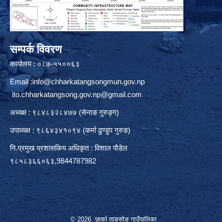
सम्पर्क विवरण
कार्यालय : ०८७-५५००६३
Email :
info@chharkatangsongmun.gov.np
ito.chharkatangsong.gov.np@gmail.com
अध्यक्ष : ९८४८३२८४७७ (सेनाङ गुरुङ्ग)
उपाध्यक्ष : ९८६४३४१०९४ (कर्मा ढुण्डुप गुरुङ)
नि.प्रमुख प्रशासकिय अधिकृत : विशाल पौडेल
९८५८३६६०६३,9844787982
© 2026 छार्का ताङसोङ गाउँपालिका