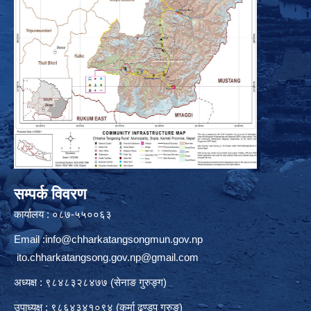
सम्पर्क विवरण
कार्यालय : ०८७-५५००६३
Email :
info@chharkatangsongmun.gov.np
ito.chharkatangsong.gov.np@gmail.com
अध्यक्ष : ९८४८३२८४७७ (सेनाङ गुरुङ्ग)
उपाध्यक्ष : ९८६४३४१०९४ (कर्मा ढुण्डुप गुरुङ)