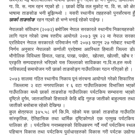
गा. वि. स. नाम रहन गएको हो । छार्का देखि तल मुकोट गा. वि. स. को क्षे
भाषामा ताङसोङ भनी बुझिन्थ्यो । यसरी स्थानीय तहहरुको पुनर्संरचना ह
छार्का ताङसोङ
रहन गएको हो भन्ने भनाई रहेको पाईन्छ ।
नेपालको संविधान (२०७२) बमोजिम नेपाल सरकारले स्थानीय निकायहरुको
लागि गठन गरेको उच्च स्तरीय आयोगले २०७३ पुष २२ मा नेपाल सरका
प्रतिवेदन नेपाल सरकारले परिमार्जन गरी २०७३ फागुन २७ गतेबाट स्थानीय
निर्णय अनुसार नेपालको कर्णाली प्रदेशमा अवस्थित हिमाली जिल्ला ड
भौगोलिक विविधता हिमाल, पहाड, पाखा, पखेरा, खोल्सा, खोल्सी, खोंच र ब
प्रकृति सम्पदाहरुले भरिएको यस जिल्लाको साविकका गा.वि.स.हरु मध्ये छ
गाविसलार्ई समायोजन गरी छार्का ताङसोङ्ग गाउँपालिका गठन गरिएको हो ।
२०७३ सालमा गठित स्थानीय निकाय पूनंःसंरचना आयोगले गरेको सिफारिस 
जिल्लामा २ वटा नगरपालिका र ६ वटा गाउँपालिकामा विभाजित भए
गाउँपालिका मध्ये छार्का ताङसोङ गाउँपालिका पर्यटकिय सम्भावना भएक
दृष्टिले दुर्गम, जातजातिको हिसावले केहि बढि गुरुङ जातीको बाहुल्यता तथा
जातीको बसोबास रहेको देखिन्छ ।
कुल क्षेत्रफल ३४५.५८ वर्ग कि.मि. रहेको यस छार्का ताङसोङ गाउँपालि
सांस्कृतिक, ऐतिहासिक तथा धार्मिक दृष्टिकोणले एक प्रमुख पर्यटकिय
पालिका हो । पर्यटकिय गन्तब्यहरुको विविधकरण गर्दै नयाँ पर्यटकिय स्
पहिचान विकास तथा पर्यटकिय पुर्वाधारहरुको विकास गरी पर्यटक उद्योग