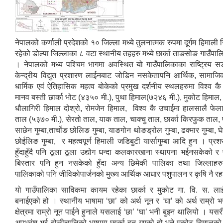
नेपालको कर्णाली प्रदेशको १० जिल्ला मध्ये तुलनात्मक रुपमा दूर्गम हिमाली 
रहेको डोल्पा जिल्लाका ८ वटा स्थानीय तहहरु मध्ये छार्का ताङसोङ गाउँपा
। नेपालको मध्य पश्चिम भागमा अवस्थित यो गाउँपालिकाका राष्ट्रिय
केन्द्रीय विद्युत प्रशारण लाईनबाट जोडिन नसकेतापनि आर्थिक, सामाजिक,
धार्मिक एवं ऐतिहासिक महत्व बोकेको प्रमुख दर्शनीय स्थलहरुमा विश्व क
मानव बस्ती छार्का भोट (४३५० मी.), पुथा हिमाल(७२४६ मी.), मुकोट हिमाल
धौलागिरी हिमाल दोश्रो, रोमजेन हिमाल, विश्व कै उचाईमा हालसालै फेला
ताल (५३७० मी.), सेरतो ताल, याक ताल, चाक्चु ताल, छार्का किरफुक ताल, फ
साछेन गुम्बा,तार्चोङ छोलिङ गुम्बा, याङगोन थोङड्रोल गुम्बा, ढक्मार गुम्बा, घ
छोईलिङ गुम्बा, र महत्वपूर्ण हिमाली जडिबुटी यार्सागुम्बा आदि हुन । प्रश
हुँदाहुँदै पनि ठूला ठूला उद्योग धन्दा कलकारखाना स्थापना भईनसकेको र पर
बिस्तार पनि हुन नसकेको हुँदा अन्य छिमेकी पालिका तथा जिल्लाहर
पालिकाको पनि जीविकोपार्जनको मुख्य आर्थिक आधार पशुपालन र कृषि नै 
यो गाउँपालिका साविकमा कायम रहेका छार्का र मुकोट गा. वि. स. ला
बनाईएको हो । स्थानीय भाषामा ‘छा’ को अर्थ नून र ‘घा’ को अर्थ राम्रो भन
क्षेत्रमा राम्रो नून पाईने हुनाले यसलाई ‘छा’ ‘घा’ भनी बुझ्न थालियो । यसर
अपभ्रंश भई बोलीचालिको भाषामा छार्का हुन गएको हो भने मुकोट हिमालको