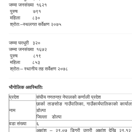
जम्मा जनसंख्या १६२१
पुरुष ७९१
महिला ८३०
श्रोतः–स्थलगत सर्वेक्षण २०७५
जम्मा घरधुरी ३२०
जम्मा जनसंख्या १६७२
पुरुष ८१९
महिला ८५३
श्रोतः– स्थानीय तह सर्वेक्षण २०७८
भौगोलिक अवस्थितिः
प्रदेश
संघीय गणतन्त्र नेपालको कर्णाली प्रदेश
छार्का ताङसोङ गाउँपालिका, गाउँकार्यपालिकाको कार्य
नाम
डोल्पा
जिल्ला डोल्पा
वडा संख्या
६
अक्षांश – २९.०७ डिग्री उत्तरी अक्षांश देखि २९.१२ 