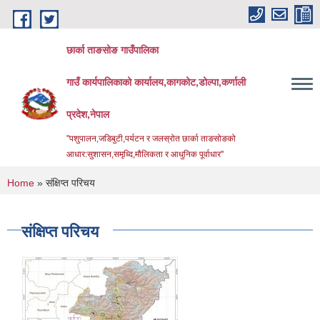
Skip to main content
छार्का ताङसोङ गाउँपालिका
गाउँ कार्यपालिकाको कार्यालय,कागकोट,डोल्पा,कर्णाली
प्रदेश,नेपाल
"पशुपालन,जडिबुटी,पर्यटन र जलस्रोत छार्का ताङसोङको
आधार:सुशासन,समृध्दि,मौलिकता र आधुनिक पूर्वाधार''
You are here
Home
» संक्षिप्त परिचय
संक्षिप्त परिचय