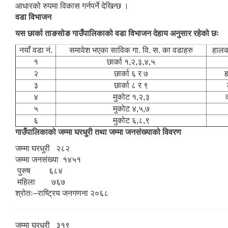
आधारको रुपमा विकास गर्नपर्ने देखिन्छ ।
वडा विभाजन
यस छार्का ताङसोङ गाउँपालिकाको वडा विभाजन देहाय अनुसार रहेको छः
नयाँ वडा नं.
समावेश भएका साविक गा. वि. स. का वडाहरु
हालको
१
छार्का १,२,३,४,५
२
छार्का ६ र ७
ह
३
छार्का ८ र ९
४
मुकोट १,२,३
५
मुकोट ४,५,७
६
मुकोट ६,८,९
गाउँपालिकाको जम्मा घरधुरी तथा जम्मा जनसंख्याको विवरण
जम्मा घरधुरी २८२
जम्मा जनसंख्या १४५१
पुरुष ६८४
महिला ७६७
श्रोतः–राष्ट्रिय जनगणना २०६८
जम्मा घरधुरी ३१९