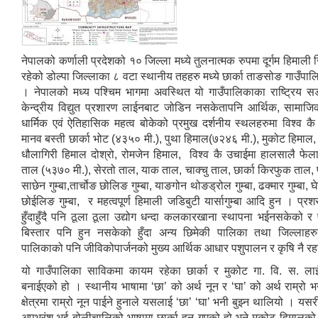
नेपालको कर्णाली प्रदेशको १० जिल्ला मध्ये तुलनात्मक रुपमा दूर्गम हिमाली 
रहेको डोल्पा जिल्लाका ८ वटा स्थानीय तहहरु मध्ये छार्का ताङसोङ गाउँपा
। नेपालको मध्य पश्चिम भागमा अवस्थित यो गाउँपालिकाका राष्ट्रिय
केन्द्रीय विद्युत प्रशारण लाईनबाट जोडिन नसकेतापनि आर्थिक, सामाजिक,
धार्मिक एवं ऐतिहासिक महत्व बोकेको प्रमुख दर्शनीय स्थलहरुमा विश्व क
मानव बस्ती छार्का भोट (४३५० मी.), पुथा हिमाल(७२४६ मी.), मुकोट हिमाल
धौलागिरी हिमाल दोश्रो, रोमजेन हिमाल, विश्व कै उचाईमा हालसालै फेला
ताल (५३७० मी.), सेरतो ताल, याक ताल, चाक्चु ताल, छार्का किरफुक ताल, फ
साछेन गुम्बा,तार्चोङ छोलिङ गुम्बा, याङगोन थोङड्रोल गुम्बा, ढक्मार गुम्बा, घ
छोईलिङ गुम्बा, र महत्वपूर्ण हिमाली जडिबुटी यार्सागुम्बा आदि हुन । प्रश
हुँदाहुँदै पनि ठूला ठूला उद्योग धन्दा कलकारखाना स्थापना भईनसकेको र पर
बिस्तार पनि हुन नसकेको हुँदा अन्य छिमेकी पालिका तथा जिल्लाहर
पालिकाको पनि जीविकोपार्जनको मुख्य आर्थिक आधार पशुपालन र कृषि नै 
यो गाउँपालिका साविकमा कायम रहेका छार्का र मुकोट गा. वि. स. ला
बनाईएको हो । स्थानीय भाषामा ‘छा’ को अर्थ नून र ‘घा’ को अर्थ राम्रो भन
क्षेत्रमा राम्रो नून पाईने हुनाले यसलाई ‘छा’ ‘घा’ भनी बुझ्न थालियो । यसर
अपभ्रंश भई बोलीचालिको भाषामा छार्का हुन गएको हो भने मुकोट हिमालको