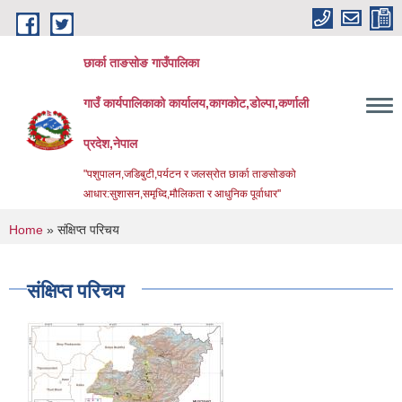
Skip to main content
छार्का ताङसोङ गाउँपालिका
गाउँ कार्यपालिकाको कार्यालय,कागकोट,डोल्पा,कर्णाली
प्रदेश,नेपाल
"पशुपालन,जडिबुटी,पर्यटन र जलस्रोत छार्का ताङसोङको
आधार:सुशासन,समृध्दि,मौलिकता र आधुनिक पूर्वाधार''
You are here
Home
» संक्षिप्त परिचय
संक्षिप्त परिचय