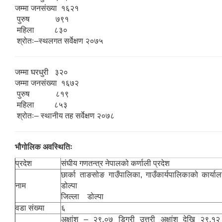
जम्मा जनसंख्या १६२१
पुरुष ७९१
महिला ८३०
श्रोतः–स्थलगत सर्वेक्षण २०७५
जम्मा घरधुरी ३२०
जम्मा जनसंख्या १६७२
पुरुष ८१९
महिला ८५३
श्रोतः– स्थानीय तह सर्वेक्षण २०७८
भौगोलिक अवस्थितिः
प्रदेश
संघीय गणतन्त्र नेपालको कर्णाली प्रदेश
छार्का ताङसोङ गाउँपालिका, गाउँकार्यपालिकाको कार्य
नाम
डोल्पा
जिल्ला डोल्पा
वडा संख्या
६
अक्षांश – २९.०७ डिग्री उत्तरी अक्षांश देखि २९.१२ 