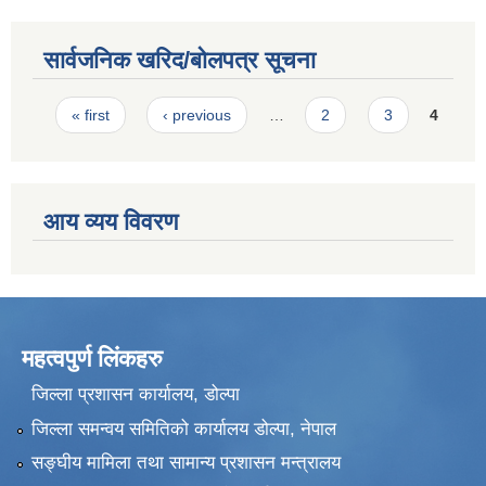
सार्वजनिक खरिद/बोलपत्र सूचना
Pages
« first
‹ previous
…
2
3
4
आय व्यय विवरण
महत्वपुर्ण लिंकहरु
जिल्ला प्रशासन कार्यालय, डोल्पा
जिल्ला समन्वय समितिको कार्यालय डोल्पा, नेपाल
सङ्‍घीय मामिला तथा सामान्य प्रशासन मन्त्रालय