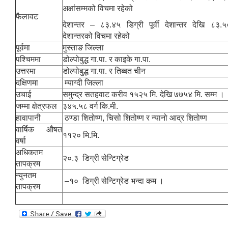
अक्षांसम्मको विचमा रहेको
फैलावट
देशान्तर – ८३.४५ डिग्री पूर्वी देशान्तर देखि ८३.५० 
देशान्तरको विचमा रहेको
पूर्वमा
मुस्ताङ जिल्ला
पश्चिममा
डोल्पोबुद्ध गा.पा. र काइके गा.पा.
उत्तरमा
डोल्पोबुद्ध गा.पा. र तिब्बत चीन
दक्षिणमा
म्याग्दी जिल्ला
उचाई
समुन्द्र सतहवाट करीव १५२५ मि. देखि ७७५४ मि. सम्म ।
जम्मा क्षेत्रफल
३४५.५८ वर्ग कि.मी.
हावापानी
ठण्डा शितोष्ण, चिसो शितोष्ण र न्यानो आद्र शितोष्ण
वार्षिक औषत
११२० मि.मि.
वर्षा
अधिकतम
२०.३ डिग्री सेन्टिग्रेड
तापक्रम
न्युनतम
–१० डिग्री सेन्टिग्रेड भन्दा कम ।
तापक्रम