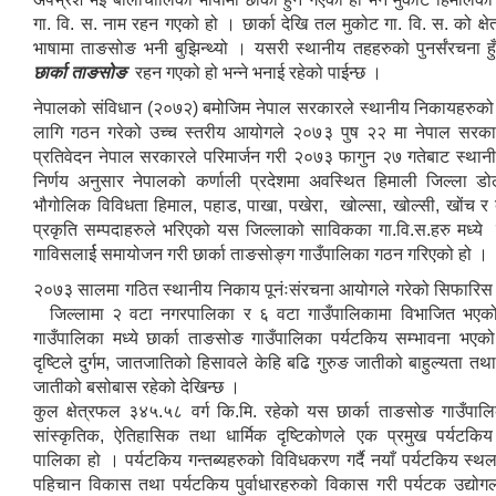
गा. वि. स. नाम रहन गएको हो । छार्का देखि तल मुकोट गा. वि. स. को क्षे
भाषामा ताङसोङ भनी बुझिन्थ्यो । यसरी स्थानीय तहहरुको पुनर्संरचना ह
छार्का ताङसोङ
रहन गएको हो भन्ने भनाई रहेको पाईन्छ ।
नेपालको संविधान (२०७२) बमोजिम नेपाल सरकारले स्थानीय निकायहरुको
लागि गठन गरेको उच्च स्तरीय आयोगले २०७३ पुष २२ मा नेपाल सरका
प्रतिवेदन नेपाल सरकारले परिमार्जन गरी २०७३ फागुन २७ गतेबाट स्थानीय
निर्णय अनुसार नेपालको कर्णाली प्रदेशमा अवस्थित हिमाली जिल्ला ड
भौगोलिक विविधता हिमाल, पहाड, पाखा, पखेरा, खोल्सा, खोल्सी, खोंच र ब
प्रकृति सम्पदाहरुले भरिएको यस जिल्लाको साविकका गा.वि.स.हरु मध्ये छ
गाविसलार्ई समायोजन गरी छार्का ताङसोङ्ग गाउँपालिका गठन गरिएको हो ।
२०७३ सालमा गठित स्थानीय निकाय पूनंःसंरचना आयोगले गरेको सिफारिस 
जिल्लामा २ वटा नगरपालिका र ६ वटा गाउँपालिकामा विभाजित भए
गाउँपालिका मध्ये छार्का ताङसोङ गाउँपालिका पर्यटकिय सम्भावना भएक
दृष्टिले दुर्गम, जातजातिको हिसावले केहि बढि गुरुङ जातीको बाहुल्यता तथा
जातीको बसोबास रहेको देखिन्छ ।
कुल क्षेत्रफल ३४५.५८ वर्ग कि.मि. रहेको यस छार्का ताङसोङ गाउँपालि
सांस्कृतिक, ऐतिहासिक तथा धार्मिक दृष्टिकोणले एक प्रमुख पर्यटकिय
पालिका हो । पर्यटकिय गन्तब्यहरुको विविधकरण गर्दै नयाँ पर्यटकिय स्
पहिचान विकास तथा पर्यटकिय पुर्वाधारहरुको विकास गरी पर्यटक उद्योग