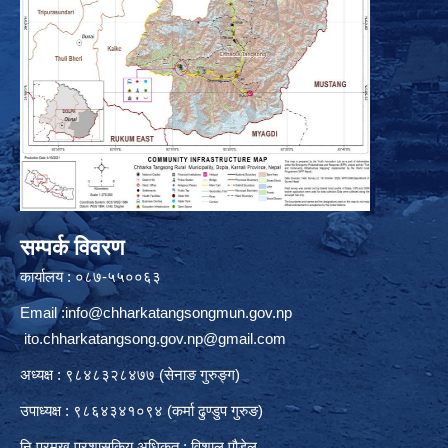
सम्पर्क विवरण
कार्यालय : ०८७-५५००६३
Email :
info@chharkatangsongmun.gov.np
ito.chharkatangsong.gov.np@gmail.com
अध्यक्ष : ९८४८३२८४७७ (सेनाङ गुरुङ्ग)
उपाध्यक्ष : ९८६४३४१०९४ (कर्मा ढुण्डुप गुरुङ)
नि.प्रमुख प्रशासकिय अधिकृत : विशाल पौडेल