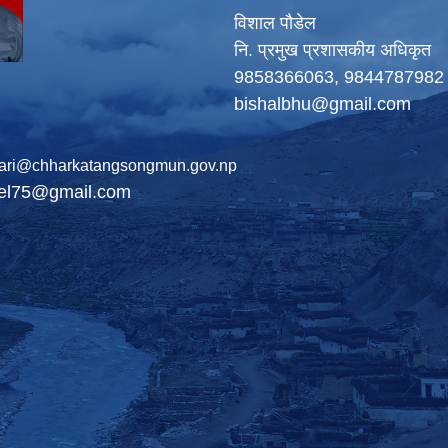
विशाल पौडेल
नि. प्रमुख प्रशासकीय अधिकृत
9858366063, 9844787982
bishalbhu@gmail.com
ari@chharkatangsongmun.gov.np
del75@gmail.com