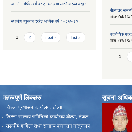
आगामी आर्थिक वर्ष ०८२।०८३ मा लाग्ने करका दरहरु
बोलपत्र सम्बन
मिति:
04/16/
स्थानीय न्यूनतम दररेट आर्थिक वर्ष २०८१/०८२
प्राविधिक प्रस
Pages
1
2
next ›
last »
मिति:
03/18/
Pages
1
महत्वपुर्ण लिंकहरु
सूचना अधिक
जिल्ला प्रशासन कार्यालय, डोल्पा
जिल्ला समन्वय समितिको कार्यालय डोल्पा, नेपाल
सङ्‍घीय मामिला तथा सामान्य प्रशासन मन्त्रालय