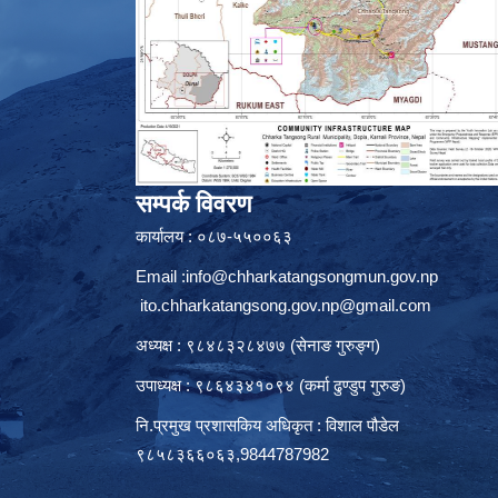
सम्पर्क विवरण
कार्यालय : ०८७-५५००६३
Email :
info@chharkatangsongmun.gov.np
ito.chharkatangsong.gov.np@gmail.com
अध्यक्ष : ९८४८३२८४७७ (सेनाङ गुरुङ्ग)
उपाध्यक्ष : ९८६४३४१०९४ (कर्मा ढुण्डुप गुरुङ)
नि.प्रमुख प्रशासकिय अधिकृत : विशाल पौडेल
९८५८३६६०६३,9844787982