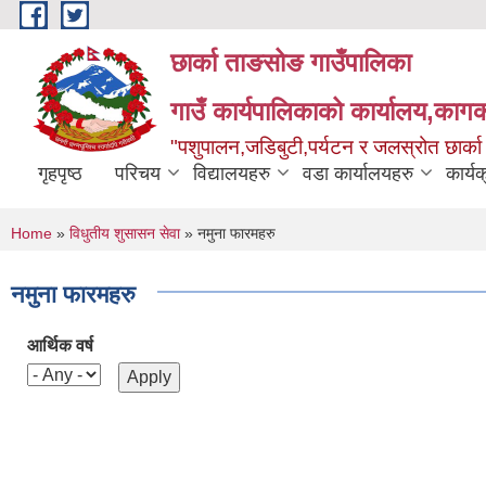
Skip to main content
छार्का ताङसोङ गाउँपालिका
गाउँ कार्यपालिकाको कार्यालय,कागक
"पशुपालन,जडिबुटी,पर्यटन र जलस्रोत छार्क
गृहपृष्ठ
परिचय
विद्यालयहरु
वडा कार्यालयहरु
कार्य
You are here
Home
»
विधुतीय शुसासन सेवा
» नमुना फारमहरु
नमुना फारमहरु
आर्थिक वर्ष
Pages