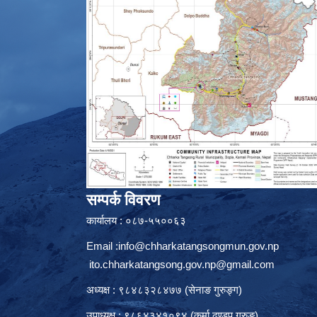
सम्पर्क विवरण
कार्यालय : ०८७-५५००६३
Email :
info@chharkatangsongmun.gov.np
ito.chharkatangsong.gov.np@gmail.com
अध्यक्ष : ९८४८३२८४७७ (सेनाङ गुरुङ्ग)
उपाध्यक्ष : ९८६४३४१०९४ (कर्मा ढुण्डुप गुरुङ)