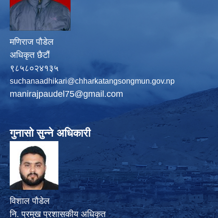
मणिराज पौडेल
अधिकृत छैटौं
९८५८०२४१३५
suchanaadhikari@chharkatangsongmun.gov.np
manirajpaudel75@gmail.com
गुनासो सुन्ने अधिकारी
विशाल पौडेल
नि. प्रमुख प्रशासकीय अधिकृत