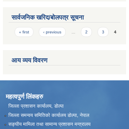
सार्वजनिक खरिद/बोलपत्र सूचना
Pages
« first
‹ previous
…
2
3
4
आय व्यय विवरण
महत्वपुर्ण लिंकहरु
जिल्ला प्रशासन कार्यालय, डोल्पा
जिल्ला समन्वय समितिको कार्यालय डोल्पा, नेपाल
सङ्‍घीय मामिला तथा सामान्य प्रशासन मन्त्रालय