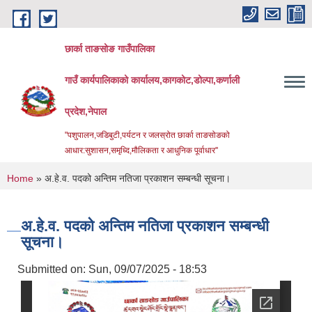
Skip to main content
छार्का ताङसोङ गाउँपालिका
गाउँ कार्यपालिकाको कार्यालय,कागकोट,डोल्पा,कर्णाली
प्रदेश,नेपाल
"पशुपालन,जडिबुटी,पर्यटन र जलस्रोत छार्का ताङसोङको
आधार:सुशासन,समृध्दि,मौलिकता र आधुनिक पूर्वाधार''
You are here
Home
» अ.हे.व. पदको अन्तिम नतिजा प्रकाशन सम्बन्धी सूचना।
अ.हे.व. पदको अन्तिम नतिजा प्रकाशन सम्बन्धी
सूचना।
Submitted on:
Sun, 09/07/2025 - 18:53