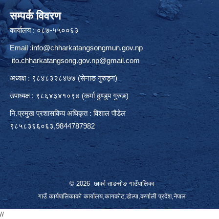
सम्पर्क विवरण
कार्यालय : ०८७-५५००६३
Email :
info@chharkatangsongmun.gov.np
ito.chharkatangsong.gov.np@gmail.com
अध्यक्ष : ९८४८३२८४७७ (सेनाङ गुरुङ्ग)
उपाध्यक्ष : ९८६४३४१०९४ (कर्मा ढुण्डुप गुरुङ)
नि.प्रमुख प्रशासकिय अधिकृत : विशाल पौडेल
९८५८३६६०६३,9844787982
© 2026 छार्का ताङसोङ गाउँपालिका
गाउँ कार्यपालिकाको कार्यालय,कागकोट,डोल्पा,कर्णाली प्रदेश,नेपाल
//