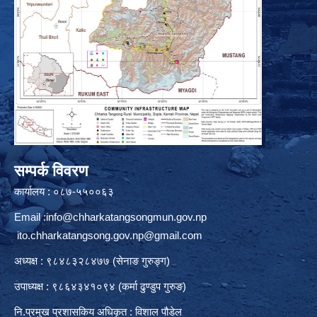
सम्पर्क विवरण
कार्यालय : ०८७-५५००६३
Email :
info@chharkatangsongmun.gov.np
ito.chharkatangsong.gov.np@gmail.com
अध्यक्ष : ९८४८३२८४७७ (सेनाङ गुरुङ्ग)
उपाध्यक्ष : ९८६४३४१०९४ (कर्मा ढुण्डुप गुरुङ)
नि.प्रमुख प्रशासकिय अधिकृत : विशाल पौडेल