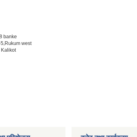
18 banke
y-5,Rukum west
 Kalikot