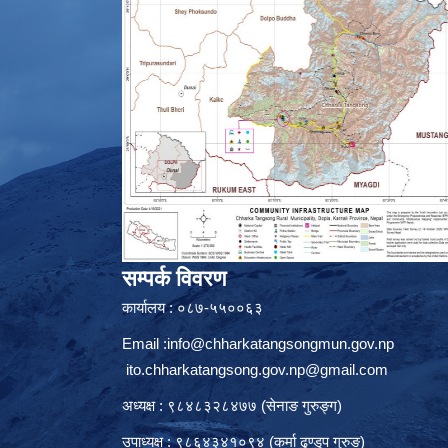
सम्पर्क विवरण
कार्यालय : ०८७-५५००६३
Email :
info@chharkatangsongmun.gov.np
ito.chharkatangsong.gov.np@gmail.com
अध्यक्ष : ९८४८३२८४७७ (सेनाङ गुरुङ्ग)
उपाध्यक्ष : ९८६४३४१०९४ (कर्मा ढुण्डुप गुरुङ)