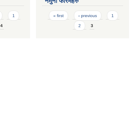
नमुना फारमहरु
Pages
1
« first
‹ previous
1
4
2
3