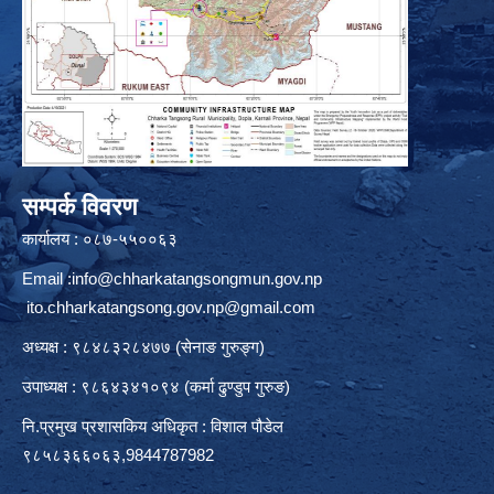
सम्पर्क विवरण
कार्यालय : ०८७-५५००६३
Email :
info@chharkatangsongmun.gov.np
ito.chharkatangsong.gov.np@gmail.com
अध्यक्ष : ९८४८३२८४७७ (सेनाङ गुरुङ्ग)
उपाध्यक्ष : ९८६४३४१०९४ (कर्मा ढुण्डुप गुरुङ)
नि.प्रमुख प्रशासकिय अधिकृत : विशाल पौडेल
९८५८३६६०६३,9844787982