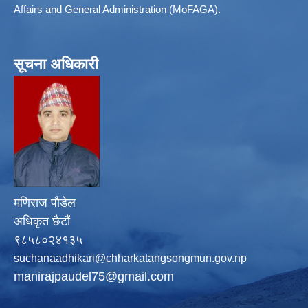
Affairs and General Administration (MoFAGA).
सूचना अधिकारी
मणिराज पौडेल
अधिकृत छैटौं
९८५८०२४१३५
suchanaadhikari@chharkatangsongmun.gov.np
manirajpaudel75@gmail.com