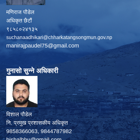
मणिराज पौडेल
अधिकृत छैटौं
९८५८०२४१३५
suchanaadhikari@chharkatangsongmun.gov.np
manirajpaudel75@gmail.com
गुनासो सुन्ने अधिकारी
विशाल पौडेल
नि. प्रमुख प्रशासकीय अधिकृत
9858366063, 9844787982
bishalbhu@gmail.com