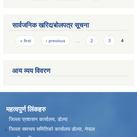
सार्वजनिक खरिद/बोलपत्र सूचना
Pages
« first
‹ previous
…
2
3
4
आय व्यय विवरण
महत्वपुर्ण लिंकहरु
जिल्ला प्रशासन कार्यालय, डोल्पा
जिल्ला समन्वय समितिको कार्यालय डोल्पा, नेपाल