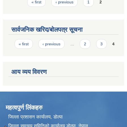
Pages
« first
‹ previous
1
2
सार्वजनिक खरिद/बोलपत्र सूचना
Pages
« first
‹ previous
…
2
3
4
आय व्यय विवरण
महत्वपुर्ण लिंकहरु
जिल्ला प्रशासन कार्यालय, डोल्पा
जिल्ला समन्वय समितिको कार्यालय डोल्पा, नेपाल