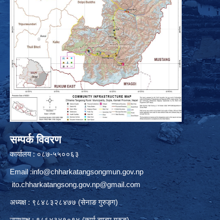
सम्पर्क विवरण
कार्यालय : ०८७-५५००६३
Email :
info@chharkatangsongmun.gov.np
ito.chharkatangsong.gov.np@gmail.com
अध्यक्ष : ९८४८३२८४७७ (सेनाङ गुरुङ्ग)
उपाध्यक्ष : ९८६४३४१०९४ (कर्मा ढुण्डुप गुरुङ)