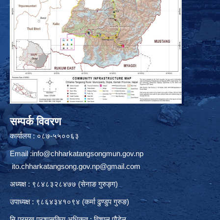
सम्पर्क विवरण
कार्यालय : ०८७-५५००६३
Email :
info@chharkatangsongmun.gov.np
ito.chharkatangsong.gov.np@gmail.com
अध्यक्ष : ९८४८३२८४७७ (सेनाङ गुरुङ्ग)
उपाध्यक्ष : ९८६४३४१०९४ (कर्मा ढुण्डुप गुरुङ)
नि.प्रमुख प्रशासकिय अधिकृत : विशाल पौडेल