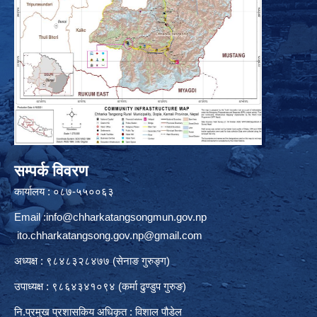
सम्पर्क विवरण
कार्यालय : ०८७-५५००६३
Email :
info@chharkatangsongmun.gov.np
ito.chharkatangsong.gov.np@gmail.com
अध्यक्ष : ९८४८३२८४७७ (सेनाङ गुरुङ्ग)
उपाध्यक्ष : ९८६४३४१०९४ (कर्मा ढुण्डुप गुरुङ)
नि.प्रमुख प्रशासकिय अधिकृत : विशाल पौडेल