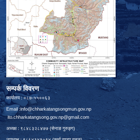
सम्पर्क विवरण
कार्यालय : ०८७-५५००६३
Email :
info@chharkatangsongmun.gov.np
ito.chharkatangsong.gov.np@gmail.com
अध्यक्ष : ९८४८३२८४७७ (सेनाङ गुरुङ्ग)
उपाध्यक्ष : ९८६४३४१०९४ (कर्मा ढुण्डुप गुरुङ)