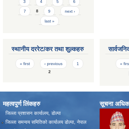
3
4
5
6
7
8
9
next ›
last »
स्थानीय दररेट/कर तथा शुल्कहरु
सार्वजनि
Pages
Pages
« first
‹ previous
1
« firs
2
महत्वपुर्ण लिंकहरु
सूचना अधिक
जिल्ला प्रशासन कार्यालय, डोल्पा
जिल्ला समन्वय समितिको कार्यालय डोल्पा, नेपाल