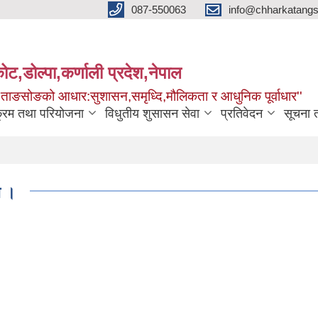
087-550063
info@chharkatangs
ोट,डोल्पा,कर्णाली प्रदेश,नेपाल
ा ताङसोङको आधार:सुशासन,समृध्दि,मौलिकता र आधुनिक पूर्वाधार''
क्रम तथा परियोजना
विधुतीय शुसासन सेवा
प्रतिवेदन
सूचना 
ा ।