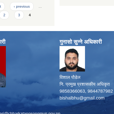
t
‹ previous
…
2
3
4
ारी
गुनासो सुन्ने अधिकारी
विशाल पौडेल
नि. प्रमुख प्रशासकीय अधिकृत
9858366063, 9844787982
bishalbhu@gmail.com
ari@chharkatangsongmun.gov.np