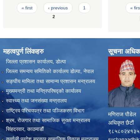
Pages
Pages
« first
‹ previous
1
« firs
2
महत्वपुर्ण लिंकहरु
सूचना अधिक
जिल्ला प्रशासन कार्यालय, डोल्पा
जिल्ला समन्वय समितिको कार्यालय डोल्पा, नेपाल
सङ्‍घीय मामिला तथा सामान्य प्रशासन मन्त्रालय
मुख्यमन्त्री तथा मन्त्रिपरिषद्को कार्यालय
स्वास्थ्य तथा जनसंख्या मन्त्रालय
राष्ट्रिय परिचयपत्र तथा पञ्जिकरण विभाग
मणिराज पौडेल
श्रम, रोजगार तथा सामाजिक सुरक्षा मन्त्रालय
अधिकृत छैटौं
सिंहदरवार, काठमाडाैं
९८५८०२४१३५
कर्णाली प्रदेश सरकार सामाजिक विकास मन्त्रालय
suchanaadhik