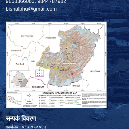
9858366063, 9844787982
bishalbhu@gmail.com
सम्पर्क विवरण
कार्यालय : ०८७-५५००६३