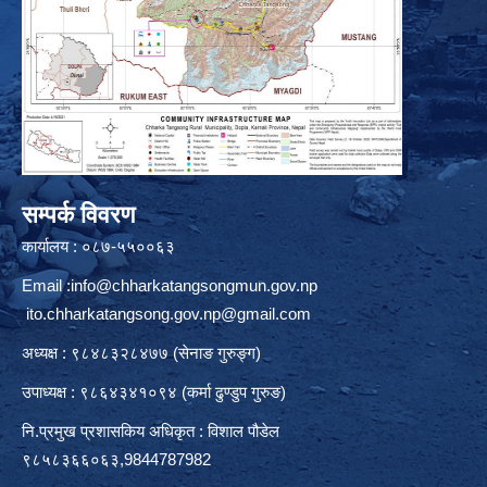
सम्पर्क विवरण
कार्यालय : ०८७-५५००६३
Email :
info@chharkatangsongmun.gov.np
ito.chharkatangsong.gov.np@gmail.com
अध्यक्ष : ९८४८३२८४७७ (सेनाङ गुरुङ्ग)
उपाध्यक्ष : ९८६४३४१०९४ (कर्मा ढुण्डुप गुरुङ)
नि.प्रमुख प्रशासकिय अधिकृत : विशाल पौडेल
९८५८३६६०६३,9844787982