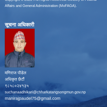
Affairs and General Administration (MoFAGA).
सूचना अधिकारी
मणिराज पौडेल
अधिकृत छैटौं
९८५८०२४१३५
suchanaadhikari@chharkatangsongmun.gov.np
manirajpaudel75@gmail.com