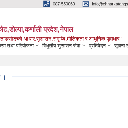
087-550063
info@chharkatangs
ोट,डोल्पा,कर्णाली प्रदेश,नेपाल
ा ताङसोङको आधार:सुशासन,समृध्दि,मौलिकता र आधुनिक पूर्वाधार''
क्रम तथा परियोजना
विधुतीय शुसासन सेवा
प्रतिवेदन
सूचना 
ा ।