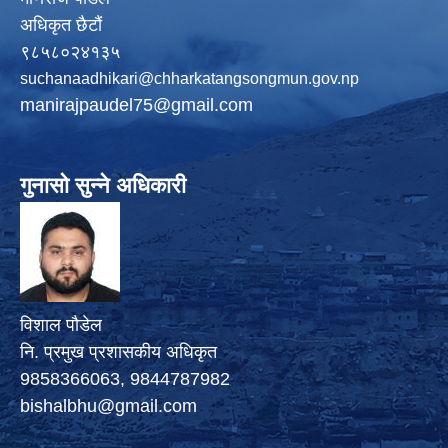
अधिकृत छैटौं
९८५८०२४१३५
suchanaadhikari@chharkatangsongmun.gov.np
manirajpaudel75@gmail.com
गुनासो सुन्ने अधिकारी
विशाल पौडेल
नि. प्रमुख प्रशासकीय अधिकृत
9858366063, 9844787982
bishalbhu@gmail.com