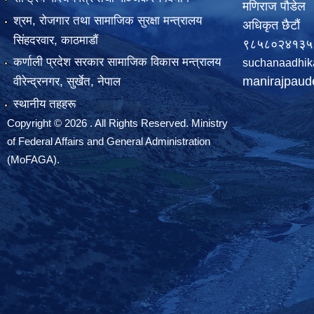
मणिराज पौडेल
श्रम, रोजगार तथा सामाजिक सुरक्षा मन्त्रालय
अधिकृत छैटौं
सिंहदरवार, काठमाडाैं
९८५८०२४१३५
कर्णाली प्रदेश सरकार सामाजिक विकास मन्त्रालय
suchanaadhik
manirajpau
वीरेन्द्रनगर, सुर्खेत, नेपाल
स्थानीय तहहरू
Copyright © 2026 . All Rights Reserved. Ministry
of Federal Affairs and General Administration
(MoFAGA).