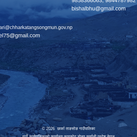
9858366063, 9844787982
bishalbhu@gmail.com
ari@chharkatangsongmun.gov.np
del75@gmail.com
© 2026 छार्का ताङसोङ गाउँपालिका
गाउँ कार्यपालिकाको कार्यालय,कागकोट,डोल्पा,कर्णाली प्रदेश,नेपाल